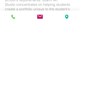
school's requirements. Joann Art
Studio concentrates on helping students
create a portfolio unique to the student's
personality and creativity rather than the
techniques.
포트폴리오는 대부분의 모든 미술 대학에서
합격여부를 결정하고, 장학금 혜택까지 받을
수있는 기준에 있어 가장 중요합니다. 각 학교
별로 다양한 형식이 존재하며, 학교의 성격에
맞춰서 준비하게 됩니다. 학교마다 차이는 있
으나 20개 내외의 작품을 기준으로 준비하게
됩니다. 작품 구성은 다양한 재료의 사용, 실
험적인 표현, 그리고 아이디어를 보여주는 부
분으로 구분됩니다. 대부분의 학교에서 기초
과정을 보여주는 드로잉 부분을 중요시 하며
태크닉 위주의 포트폴리오 보다는 창조적인
자질을 더 높이 평가하고있습니다.
TOP